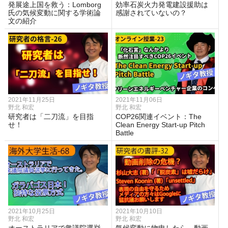
発展途上国を救う：Lomborg
効率石炭火力発電建設援助は
氏の気候変動に関する学術論
感謝されていないの？
文の紹介
2021年11月25日
2021年11月06日
野北 和宏
野北 和宏
研究者は「二刀流」を目指
COP26関連イベント：The
せ！
Clean Energy Start-up Pitch
Battle
2021年10月25日
2021年10月10日
野北 和宏
野北 和宏