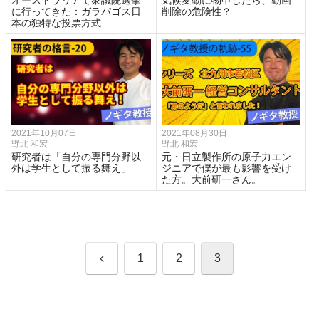
オーストラリアで衆議院選挙
気候変動に物申したら、動画
に行ってきた：ガラパゴス日
削除の危険性？
本の独特な投票方式
2021年10月07日
2021年08月30日
野北 和宏
野北 和宏
研究者は「自分の専門分野以
元・日立製作所の原子力エン
外は学生として振る舞え」
ジニアで僕が最も影響を受け
た方。大前研一さん。
前
1
2
3
へ