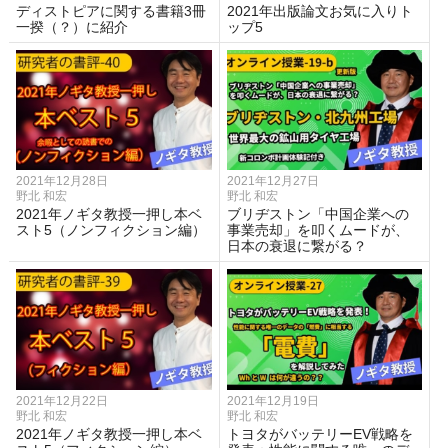
ディストピアに関する書籍3冊
2021年出版論文お気に入りト
一揆（？）に紹介
ップ5
2021年12月28日
2021年12月27日
野北 和宏
野北 和宏
2021年ノギタ教授一押し本ベ
ブリヂストン「中国企業への
スト5（ノンフィクション編）
事業売却」を叩くムードが、
日本の衰退に繋がる？
2021年12月22日
2021年12月19日
野北 和宏
野北 和宏
2021年ノギタ教授一押し本ベ
トヨタがバッテリーEV戦略を