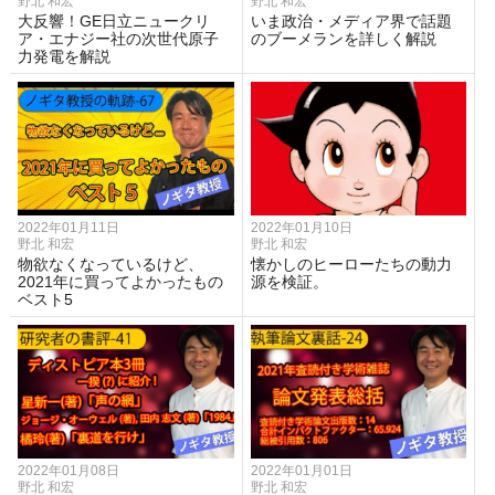
野北 和宏
野北 和宏
大反響！GE日立ニュークリ
いま政治・メディア界で話題
ア・エナジー社の次世代原子
のブーメランを詳しく解説
力発電を解説
2022年01月11日
2022年01月10日
野北 和宏
野北 和宏
物欲なくなっているけど、
懐かしのヒーローたちの動力
2021年に買ってよかったもの
源を検証。
ベスト5
2022年01月08日
2022年01月01日
野北 和宏
野北 和宏