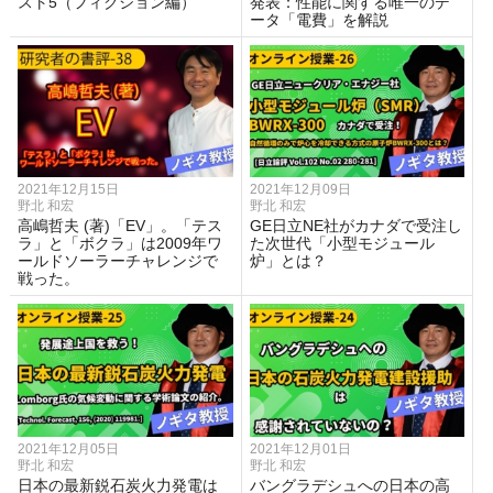
スト5（フィクション編）
発表：性能に関する唯一のデ
ータ「電費」を解説
2021年12月15日
2021年12月09日
野北 和宏
野北 和宏
高嶋哲夫 (著)「EV」。「テス
GE日立NE社がカナダで受注し
ラ」と「ボクラ」は2009年ワ
た次世代「小型モジュール
ールドソーラーチャレンジで
炉」とは？
戦った。
2021年12月05日
2021年12月01日
野北 和宏
野北 和宏
日本の最新鋭石炭火力発電は
バングラデシュへの日本の高