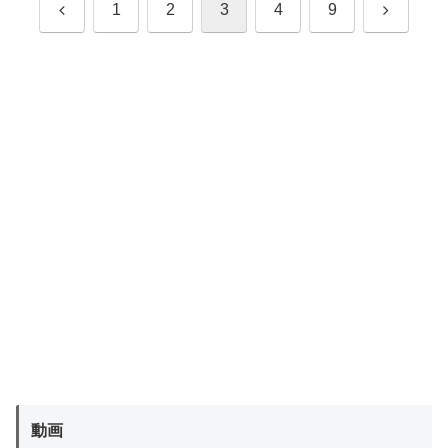
前
次
1
2
3
4
9
へ
へ
動画