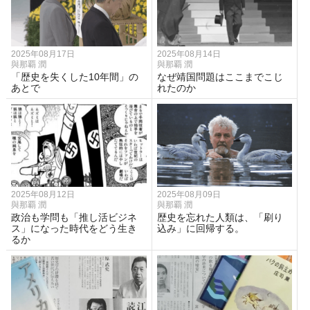
2025年08月17日
2025年08月14日
與那覇 潤
與那覇 潤
「歴史を失くした10年間」の
なぜ靖国問題はここまでこじ
あとで
れたのか
2025年08月12日
2025年08月09日
與那覇 潤
與那覇 潤
政治も学問も「推し活ビジネ
歴史を忘れた人類は、「刷り
ス」になった時代をどう生き
込み」に回帰する。
るか