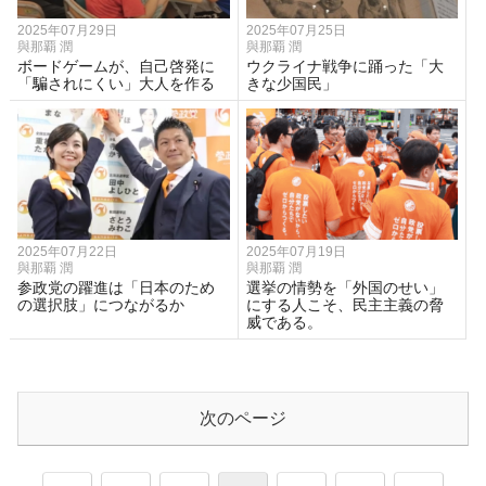
2025年07月29日
2025年07月25日
與那覇 潤
與那覇 潤
ボードゲームが、自己啓発に
ウクライナ戦争に踊った「大
「騙されにくい」大人を作る
きな少国民」
2025年07月22日
2025年07月19日
與那覇 潤
與那覇 潤
参政党の躍進は「日本のため
選挙の情勢を「外国のせい」
の選択肢」につながるか
にする人こそ、民主主義の脅
威である。
次のページ