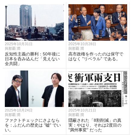
2025年10月31日
2025年10月28日
與那覇 潤
與那覇 潤
反知性主義の勝利：50年後に
高市政権を作ったのは保守で
日本を呑み込んだ「見えない
はなく "リベラル" である。
全共闘」
2025年10月24日
2025年10月21日
與那覇 潤
與那覇 潤
ファクトチェックにさよなら
隠蔽された「8割削減」の真
を：ふだんの歴史は "嘘" でい
実：やはり、それは2度目の
い。
"満州事変" だった