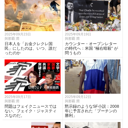
2025年09月23日
2025年09月19日
與那覇 潤
與那覇 潤
日本人を「お金クレクレ国
カウンター・オープンレター
民」にしたのは、いつ、誰だ
の時代へ：米国 "極右暗殺" が
ったのか
問うもの
2025年09月17日
2025年09月12日
與那覇 潤
與那覇 潤
問題はフェイクニュースでは
黙示録のようなSF小説：2008
ない、フェイク・ジャスティ
年に予言された「プーチンの
スなのだ。
勝利」