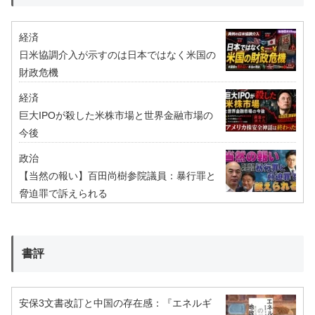
経済
日米協調介入が示すのは日本ではなく米国の
財政危機
経済
巨大IPOが殺した米株市場と世界金融市場の
今後
政治
【当然の報い】百田尚樹参院議員：暴行罪と
脅迫罪で訴えられる
書評
安保3文書改訂と中国の存在感：『エネルギ