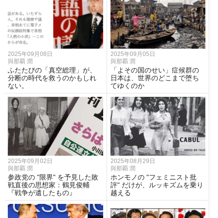
2025年09月08日
2025年09月05日
與那覇 潤
與那覇 潤
ふたたびの「真空総理」が、
「よその国のせい」症候群の
分断の時代を救うのかもしれ
日本は、世界のどこまで堕ち
ない。
てゆくのか
2025年09月02日
2025年08月29日
與那覇 潤
與那覇 潤
参政党の "限界" を予見した敗
ホンモノの "フェミニスト批
戦直後の思想家：鶴見俊輔
評" だけが、ルッキズムを乗り
『戦争が遺したもの』
越える