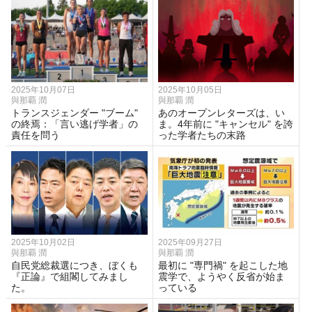
2025年10月07日
2025年10月05日
與那覇 潤
與那覇 潤
トランスジェンダー "ブーム"
あのオープンレターズは、い
の終焉：「言い逃げ学者」の
ま。4年前に "キャンセル" を誇
責任を問う
った学者たちの末路
2025年10月02日
2025年09月27日
與那覇 潤
與那覇 潤
自民党総裁選につき、ぼくも
最初に "専門禍" を起こした地
『正論』で組閣してみまし
震学で、ようやく反省が始ま
た。
っている