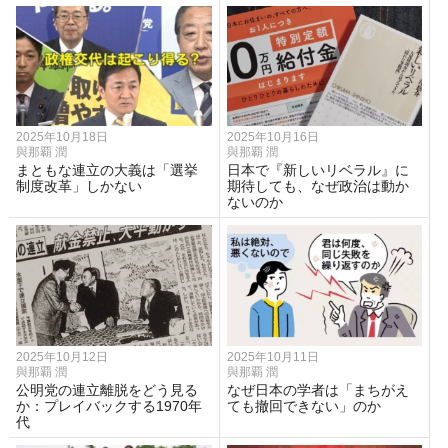
2025年10月18日
2025年10月16日
與那覇 潤
與那覇 潤
まともな連立の大義は「選挙
日本で『新しいリベラル』に
制度改革」しかない
期待しても、なぜ政治は動か
ないのか
2025年10月12日
2025年10月11日
與那覇 潤
與那覇 潤
公明党の連立離脱をどう見る
なぜ日本の学者は「まちがえ
か：プレイバックする1970年
ても撤回できない」のか
代