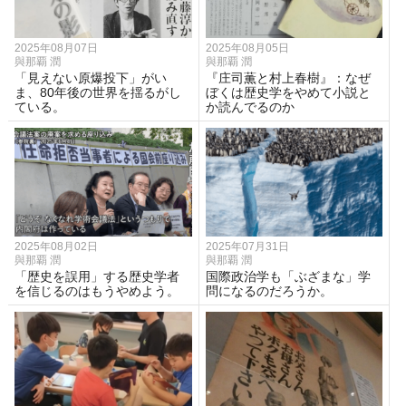
2025年08月07日
2025年08月05日
與那覇 潤
與那覇 潤
「見えない原爆投下」がい
『庄司薫と村上春樹』：なぜ
ま、80年後の世界を揺るがし
ぼくは歴史学をやめて小説と
ている。
か読んでるのか
2025年08月02日
2025年07月31日
與那覇 潤
與那覇 潤
「歴史を誤用」する歴史学者
国際政治学も「ぶざまな」学
を信じるのはもうやめよう。
問になるのだろうか。