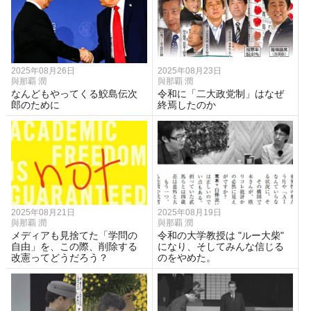
2025年08月26日
2025年08月23日
與那覇 潤
與那覇 潤
なんどもやってくる鮫島伝次
令和に「二大政党制」はなぜ
郎のために
終焉したのか
2025年08月21日
2025年08月19日
與那覇 潤
與那覇 潤
メディアも見捨てた「学問の
令和の大学教授は "ルー大柴"
自由」を、この際、削除する
になり、そしてみんな信じる
改憲ってどうだろう？
のをやめた。