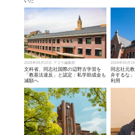
いた
2026年05月22日
アゴラ編集部
2026年05月1
文科省、同志社国際の辺野古学習を
同志社元教
「教基法違反」と認定：私学助成金も
弁するな」
減額へ
利用