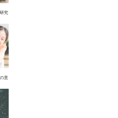
研究
の意