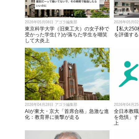
2026年05月08日
アゴラ編集部
2026年05月0
東京科学大学（旧東工大）の女子枠で
【私大25
受かった学生(？)が落ちた学生を嘲笑
を評価する
して大炎上
2026年04月28日
アゴラ編集部
2026年04月2
AIが東大・京大「首席合格」急激な進
全日本教職
化：教育界に衝撃が走る
を危惧」す
上