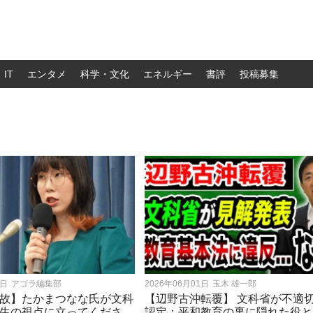
IT
エンタメ
科学・文化
エネルギー
書評
投稿募集
2日
アゴラ編集部
2026年06月01日
玉木 雄一郎
故】たかまつなな氏が文科
【辺野古沖転覆】 文科省が不適
生の視点に立ってくださ
認定：平和教育の裏に隠れた役と