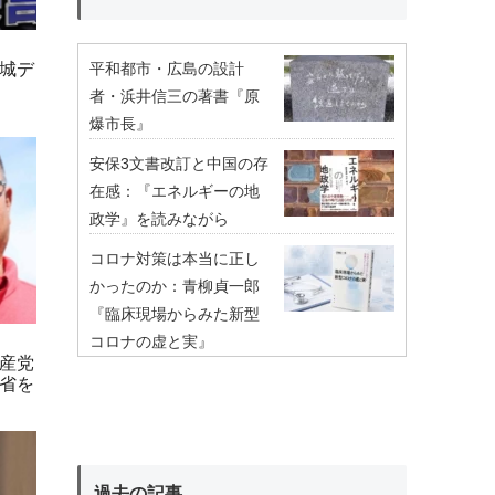
平和都市・広島の設計
城デ
者・浜井信三の著書『原
爆市長』
安保3文書改訂と中国の存
在感：『エネルギーの地
政学』を読みながら
コロナ対策は本当に正し
かったのか：青柳貞一郎
『臨床現場からみた新型
コロナの虚と実』
産党
省を
過去の記事