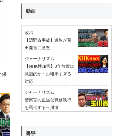
動画
政治
【辺野古事故】遺族が百
田発言に激怒
ジャーナリズム
【NHK性加害】3年放置は
意図的か：お粗末すぎる
全保
対応
ジャーナリズム
警察官の正当な職務執行
を罵倒する玉川徹
書評