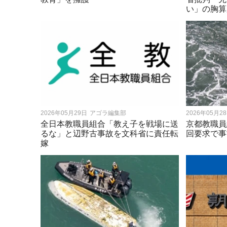
い」の胸算
2026年05月29日
アゴラ編集部
2026年05月2
全日本教職員組合「教え子を戦場に送
京都教職員
るな」と辺野古事故を文科省に責任転
回要求で事
嫁