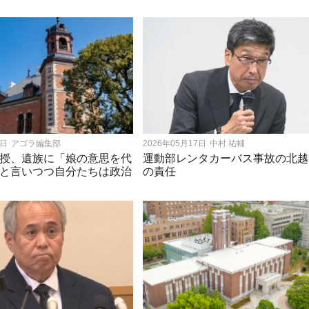
9日
アゴラ編集部
2026年05月17日
中村 祐輔
授、遺族に「娘の意思を代
運動部レンタカーバス事故の北越
と言いつつ自分たちは政治
の責任