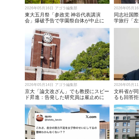
2026年05月16日
アゴラ編集部
2026年05月1
東大五月祭「参政党 神谷代表講演
同志社国際
会」爆破予告で学園祭自体が中止に
学旅行「左
2026年05月14日
アゴラ編集部
2026年05月1
京大「論文改ざん」でも教授にスピー
文科省が同
ド昇進：告発した研究員は雇止めに
るも回答拒