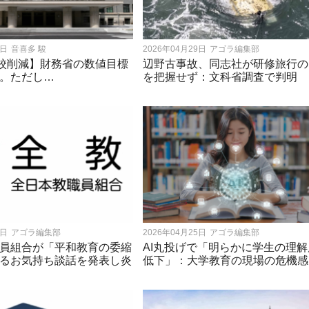
2日
音喜多 駿
2026年04月29日
アゴラ編集部
0校削減】財務省の数値目標
辺野古事故、同志社が研修旅行の
。ただし…
を把握せず：文科省調査で判明
5日
アゴラ編集部
2026年04月25日
アゴラ編集部
員組合が「平和教育の委縮
AI丸投げで「明らかに学生の理
るお気持ち談話を発表し炎
低下」：大学教育の現場の危機感