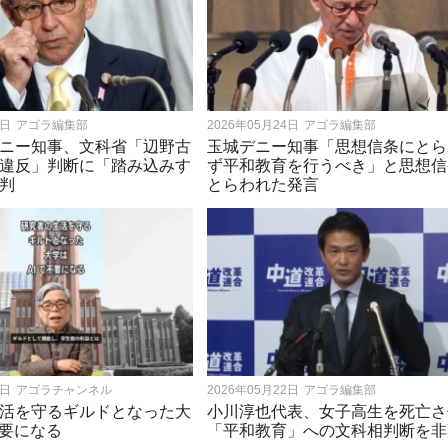
4日
アゴラ編集部
2026年05月24日
アゴラ編集部
ニー知事、文科省「辺野古
玉城デニー知事「思想信条にとら
違反」判断に「踏み込みす
ず平和教育を行うべき」と思想信
判
とらわれた発言
3日
アゴラチャンネル
2026年05月22日
アゴラ編集部
活を守るギルドとなった大
小川淳也代表、女子高生を死亡さ
不要になる
「平和教育」への文科相判断を非