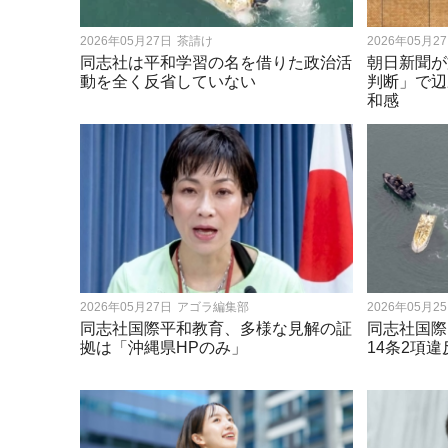
2026年05月27日
茶請け
2026年05月2
同志社は平和学習の名を借りた政治活
朝日新聞が
動を全く反省していない
判断」で辺
和感
2026年05月27日
アゴラ編集部
2026年05月2
同志社国際平和教育、多様な見解の証
同志社国際
拠は「沖縄県HPのみ」
14条2項