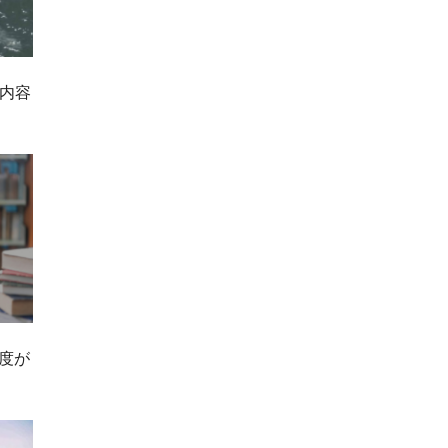
内容
解度が