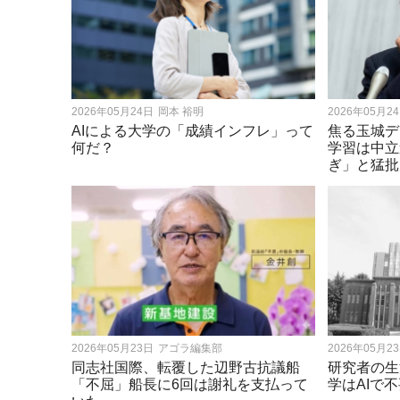
2026年05月24日
岡本 裕明
2026年05月2
AIによる大学の「成績インフレ」って
焦る玉城デ
何だ？
学習は中立
ぎ」と猛批
2026年05月23日
アゴラ編集部
2026年05月2
同志社国際、転覆した辺野古抗議船
研究者の生
「不屈」船長に6回は謝礼を支払って
学はAIで