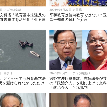
7日
アゴラ編集部
2026年05月27日
岩田 温
文科省「教育基本法違反の
平和教育は偏向教育ではない？玉
野古報道を活発化させる違
ニー知事の呆れた妄言
5日
茶請け
2026年05月25日
アゴラ編集部
、どうやっても教育基本法
辺野古沖転覆事故、志位議長が共
違反を避けられなかっただけ
の「政治介入」を棚に上げて文科
「政治介入」と猛批判