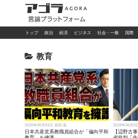
トップ
政治
経済
ビジネス
社会・一般
国際
教育
2026年06月03日
岩田 温
2026年06月0
日本共産党系教職員組合が「偏向平和
【辺野古事
教育」を擁護
省批判「先