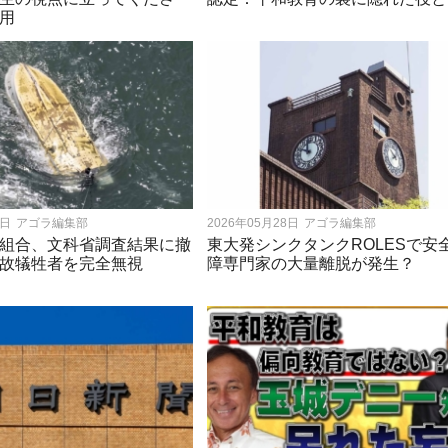
用
8日
アゴラ編集部
2026年05月28日
アゴラ編集部
組合、文科省調査結果に撤
東大発シンクタンクROLESで安
故犠牲者を完全無視
障専門家の大量離脱が発生？