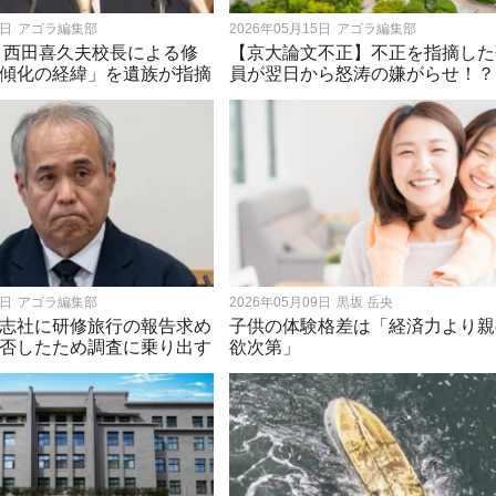
6日
アゴラ編集部
2026年05月15日
アゴラ編集部
 西田喜久夫校長による修
【京大論文不正】不正を指摘した
傾化の経緯」を遺族が指摘
員が翌日から怒涛の嫌がらせ！？
1日
アゴラ編集部
2026年05月09日
黒坂 岳央
志社に研修旅行の報告求め
子供の体験格差は「経済力より親
否したため調査に乗り出す
欲次第」