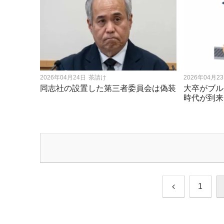
2026年04月24日
茶請け
2026年04月2
同志社の設置した第三者委員会は偽装
大卒がブル
時代が到来
前
1
へ