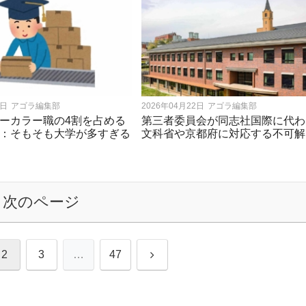
3日
アゴラ編集部
2026年04月22日
アゴラ編集部
ーカラー職の4割を占める
第三者委員会が同志社国際に代わ
：そもそも大学が多すぎる
文科省や京都府に対応する不可解
次のページ
次
2
3
…
47
へ