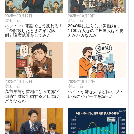
2025年10月17日
2025年10月10日
永江 一石
永江 一石
ネット vs. 電話でこう変わる！
2040年に足りない労働力は
「今解散したときの衆院比
1100万人なのに外国人は不要
例」議席試算をしてみた
とかバカなんか
2025年10月07日
2025年10月02日
永江 一石
永江 一石
高市早苗が首相になって赤字
ヘイトが嫌な人はどれくらい
国債で財政出動すると日本は
いるのかデータを調べた
どうなるか