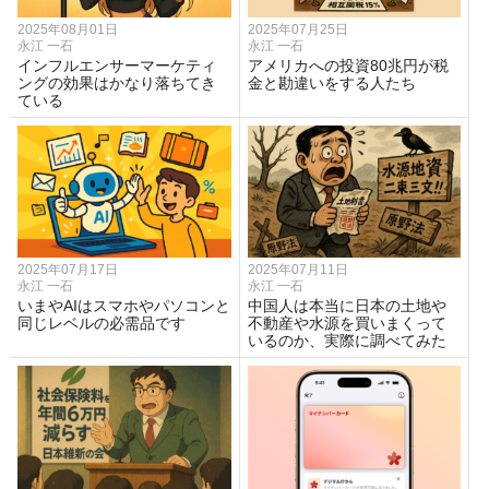
2025年08月01日
2025年07月25日
永江 一石
永江 一石
インフルエンサーマーケティ
アメリカへの投資80兆円が税
ングの効果はかなり落ちてき
金と勘違いをする人たち
ている
2025年07月17日
2025年07月11日
永江 一石
永江 一石
いまやAIはスマホやパソコンと
中国人は本当に日本の土地や
同じレベルの必需品です
不動産や水源を買いまくって
いるのか、実際に調べてみた