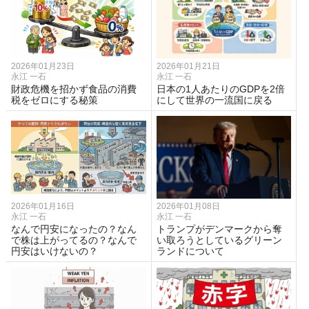
2026年01月23日
2026年01月21日
永江 一石
永江 一石
財政危機を招かず食品の消費
日本の1人あたりのGDPを2倍
税をゼロにする秘策
にして世界の一流国に戻る
2026年01月16日
2026年01月08日
永江 一石
永江 一石
なんで円安になったの？なん
トランプがデンマークから奪
で株は上がってるの？なんで
い取ろうとしているグリーン
円安はいけないの？
ランドについて