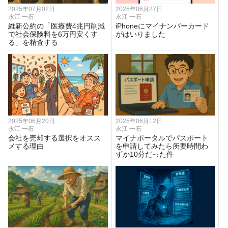
2025年07月02日
2025年06月27日
永江 一石
永江 一石
維新公約の「医療費4兆円削減
iPhoneにマイナンバーカード
で社会保険料を6万円安くす
がはいりました
る」を精査する
2025年06月20日
2025年06月12日
永江 一石
永江 一石
会社を売却する選択をオスス
マイナポータルでパスポート
メする理由
を申請してみたら所要時間わ
ずか10分だった件