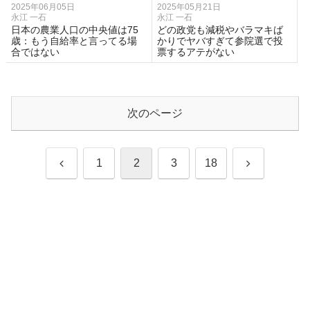
2025年06月05日
2025年05月21日
永江 一石
永江 一石
日本の農業人口の中央値は75
どの政党も減税やバラマキば
歳：もう自給率と言ってる場
かりでヤバすぎて参院選で投
合ではない
票するアテがない
次のページ
前
次
1
2
3
18
へ
へ