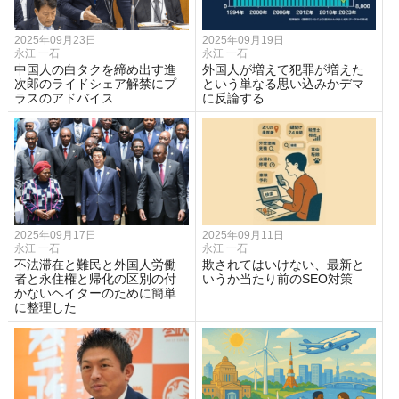
2025年09月23日
2025年09月19日
永江 一石
永江 一石
中国人の白タクを締め出す進
外国人が増えて犯罪が増えた
次郎のライドシェア解禁にプ
という単なる思い込みかデマ
ラスのアドバイス
に反論する
2025年09月17日
2025年09月11日
永江 一石
永江 一石
不法滞在と難民と外国人労働
欺されてはいけない、最新と
者と永住権と帰化の区別の付
いうか当たり前のSEO対策
かないヘイターのために簡単
に整理した