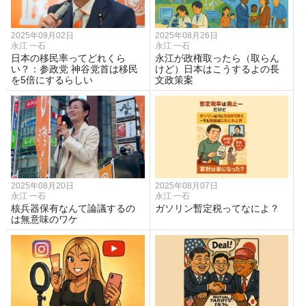
2025年09月02日
2025年08月26日
永江 一石
永江 一石
日本の移民率ってどれくら
永江が政権取ったら（取らん
い？：参政党 神谷党首は移民
けど）日本はこうするよの長
を5倍にするらしい
文政策案
2025年08月20日
2025年08月07日
永江 一石
永江 一石
核兵器保有なんて論議するの
ガソリン暫定税ってなによ？
は無意味のワケ