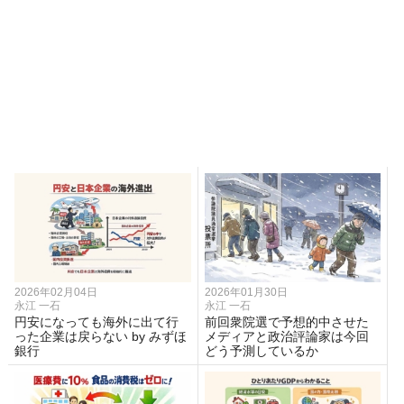
2026年02月04日
2026年01月30日
永江 一石
永江 一石
円安になっても海外に出て行
前回衆院選で予想的中させた
った企業は戻らない by みずほ
メディアと政治評論家は今回
銀行
どう予測しているか