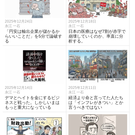
2025年12月24日
2025年12月18日
永江 一石
永江 一石
「円安は輸出企業が儲かるか
日本の医療はなぜ7割が赤字で
らいいことだ」を5分で論破す
崩壊していくのか、率直に分
る
析する。
2025年12月14日
2025年12月11日
永江 一石
永江 一石
デマとヘイトを金にするビジ
経済より命と言ってた人たち
ネスと戦った。しかしいまは
は「インフレがきつい」とか
もっと重大になっている
言うべきではない