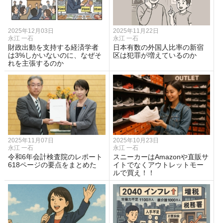
2025年12月03日
2025年11月22日
永江 一石
永江 一石
財政出動を支持する経済学者
日本有数の外国人比率の新宿
は3%しかいないのに、なぜそ
区は犯罪が増えているのか
れを主張するのか
2025年11月07日
2025年10月23日
永江 一石
永江 一石
令和6年会計検査院のレポート
スニーカーはAmazonや直販サ
618ページの要点をまとめた
イトでなくアウトレットモー
ルで買え！！