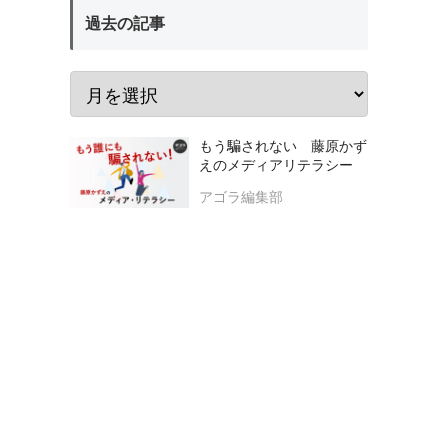
過去の記事
もう騙されない 藤原かず
えのメディアリテラシー
アゴラ編集部