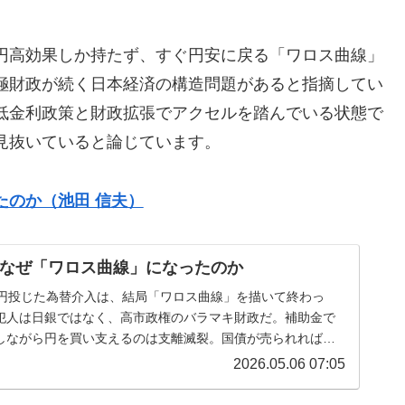
円高効果しか持たず、すぐ円安に戻る「ワロス曲線」
極財政が続く日本経済の構造問題があると指摘してい
低金利政策と財政拡張でアクセルを踏んでいる状態で
見抜いていると論じています。
たのか（池田 信夫）
なぜ「ワロス曲線」になったのか
兆円投じた為替介入は、結局「ワロス曲線」を描いて終わっ
犯人は日銀ではなく、高市政権のバラマキ財政だ。補助金で
しながら円を買い支えるのは支離滅裂。国債が売られれば円
明で、国民は「インフレ税」で...
2026.05.06 07:05