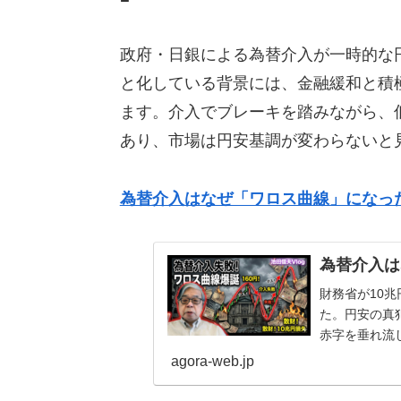
政府・日銀による為替介入が一時的な
と化している背景には、金融緩和と積
ます。介入でブレーキを踏みながら、
あり、市場は円安基調が変わらないと
為替介入はなぜ「ワロス曲線」になっ
為替介入は
財務省が10
た。円安の真
赤字を垂れ流
安が進むのは自
agora-web.jp