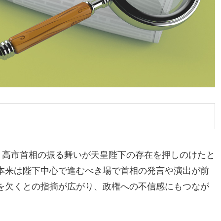
、高市首相の振る舞いが天皇陛下の存在を押しのけたと
本来は陛下中心で進むべき場で首相の発言や演出が前
を欠くとの指摘が広がり、政権への不信感にもつなが