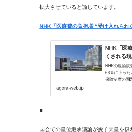
拡大させていると論じています。
NHK「医療費の負担増 “受け入れら
NHK「医
くされる現
NHKの世論
68％に上っ
保険制度の問
高齢者医療費の
agora-web.jp
■
国会での皇位継承議論が愛子天皇を扱