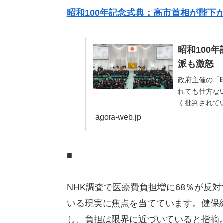
昭和100年記念式典：高市首相が陛下
昭和100
派も激怒
政府主催の「
れても仕方な
く批判されて
言葉」があるの
agora-web.jp
■
NHK調査で医療費負担増に68％が反
いる現実に焦点を当てています。健保組
し、負担は限界に近づいていると指摘