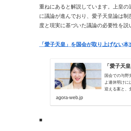
重ねにあると解説しています。上皇の
に議論が進んでおり、愛子天皇論は制
度と現実に基づいた議論の必要性を説
「愛子天皇」を国会が取り上げない本
「愛子天皇
国会での与野
よ連休明けに
迎える案と、
り、その是非と
agora-web.jp
■