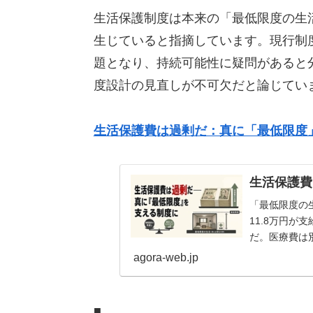
生活保護制度は本来の「最低限度の生
生じていると指摘しています。現行制
題となり、持続可能性に疑問があると
度設計の見直しが不可欠だと論じてい
生活保護費は過剰だ：真に「最低限度
生活保護費
「最低限度の
11.8万円が
だ。医療費は
か。実家を離れ
agora-web.jp
■