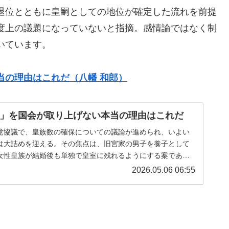
退位とともに皇嗣としての地位が確定した流れを前提
度上の議題になっていないと指摘。感情論ではなく制
いています。
当の理由はこれだ（八幡 和郎）
」を国会が取り上げない本当の理由はこれだ
党協議で、皇族数の確保についての議論が進められ、いよい
は大詰めを迎える。その焦点は、旧宮家の男子を養子として
女性皇族が結婚後も単独で皇室に残れるようにする案であ
比重の置き方をめぐって議論が白...
2026.05.06 06:55