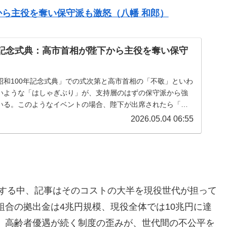
から主役を奪い保守派も激怒（八幡 和郎）
年記念式典：高市首相が陛下から主役を奪い保守
昭和100年記念式典」での式次第と高市首相の「不敬」といわ
いような「はしゃぎぶり」が、支持層のはずの保守派から強
いる。このようなイベントの場合、陛下が出席されたら「お
が普通である。例外は、や...
2026.05.04 06:55
対する中、記事はそのコストの大半を現役世代が担って
合の拠出金は4兆円規模、現役全体では10兆円に達
。高齢者優遇が続く制度の歪みが、世代間の不公平を