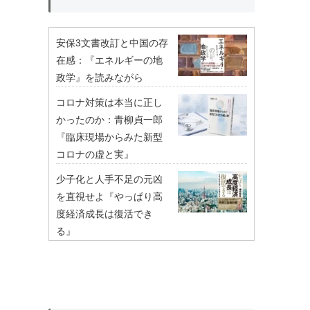
安保3文書改訂と中国の存
在感：『エネルギーの地
政学』を読みながら
コロナ対策は本当に正し
かったのか：青柳貞一郎
『臨床現場からみた新型
コロナの虚と実』
少子化と人手不足の元凶
を直視せよ『やっぱり高
度経済成長は復活でき
る』