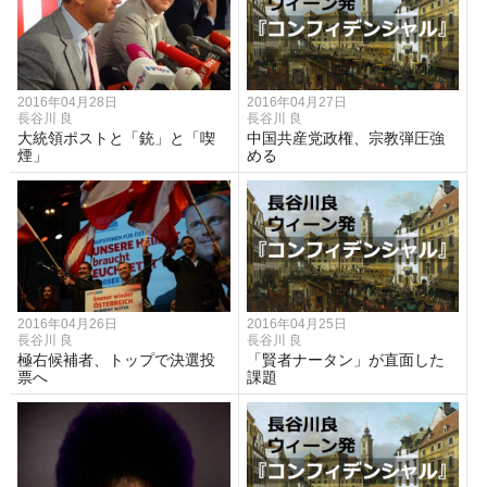
2016年04月28日
2016年04月27日
長谷川 良
長谷川 良
大統領ポストと「銃」と「喫
中国共産党政権、宗教弾圧強
煙」
める
2016年04月26日
2016年04月25日
長谷川 良
長谷川 良
極右候補者、トップで決選投
「賢者ナータン」が直面した
票へ
課題