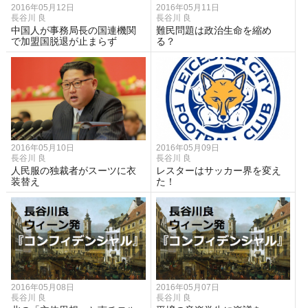
2016年05月12日
2016年05月11日
長谷川 良
長谷川 良
中国人が事務局長の国連機関
難民問題は政治生命を縮め
で加盟国脱退が止まらず
る？
2016年05月10日
2016年05月09日
長谷川 良
長谷川 良
人民服の独裁者がスーツに衣
レスターはサッカー界を変え
装替え
た！
2016年05月08日
2016年05月07日
長谷川 良
長谷川 良