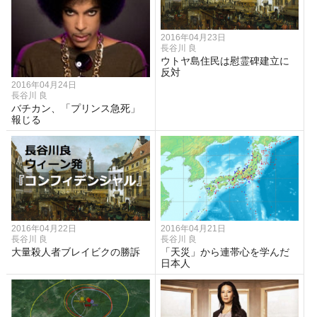
2016年04月23日
長谷川 良
ウトヤ島住民は慰霊碑建立に
反対
2016年04月24日
長谷川 良
バチカン、「プリンス急死」
報じる
2016年04月22日
2016年04月21日
長谷川 良
長谷川 良
大量殺人者ブレイビクの勝訴
「天災」から連帯心を学んだ
日本人