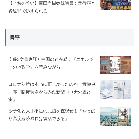
【当然の報い】百田尚樹参院議員：暴行罪と
脅迫罪で訴えられる
書評
安保3文書改訂と中国の存在感：『エネルギ
ーの地政学』を読みながら
コロナ対策は本当に正しかったのか：青柳貞
一郎『臨床現場からみた新型コロナの虚と
実』
少子化と人手不足の元凶を直視せよ『やっぱ
り高度経済成長は復活できる』