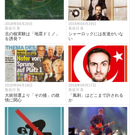
2016年04月20日
2016年04月19日
長谷川 良
長谷川 良
北の核実験は「地震ドミノ」
シャーロックには友達がいな
を誘発？
い
2016年04月18日
2016年04月17日
長谷川 良
長谷川 良
大統領選より「その後」の政
「風刺」はどこまで許される
情に関心
か