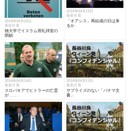
2016年04月15日
長谷川 良
「オアシス」再結成の日は来
2016年04月16日
るか
長谷川 良
独大学でイスラム用礼拝室の
閉鎖
2016年04月14日
2016年04月13日
長谷川 良
長谷川 良
スロバキアでヒトラーの亡霊
サプライズのない「パナマ文
が……
書」