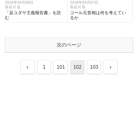
2016年04月08日
2016年04月07日
長谷川 良
長谷川 良
「反ユダヤ主義報告書」を読
コール元首相は何を考えてい
む
るか
次のページ
前
次
1
101
102
103
へ
へ