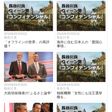
2016年05月02日
2016年05月01日
長谷川 良
長谷川 良
「オフラインの世界」の再評
海外に住む日本人の「愛国心
価？
事情」
2016年04月30日
2016年04月29日
長谷川 良
長谷川 良
大統領候補者の“ふるさと論争”
独枢機卿「女性にも法王選挙
権を」