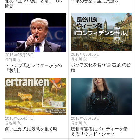
北の「主体思想」と南チロル
平壌の音楽学生に楽譜を
問題
2016年05月05日
2016年05月06日
長谷川 良
長谷川 良
ポップ文化を装う“新右派”の台
トランプ氏とレスターからの
頭
「教訓」
2016年05月04日
2016年05月03日
長谷川 良
長谷川 良
飼い主が犬に殺意を抱く時
聴覚障害者にメロディーを伝
えるサウンド・シャツ