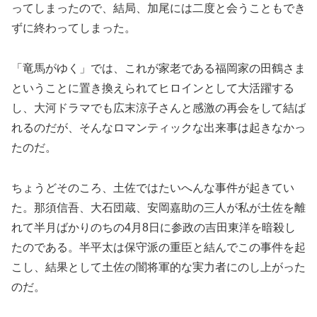
ってしまったので、結局、加尾には二度と会うこともでき
ずに終わってしまった。
「竜馬がゆく」では、これが家老である福岡家の田鶴さま
ということに置き換えられてヒロインとして大活躍する
し、大河ドラマでも広末涼子さんと感激の再会をして結ば
れるのだが、そんなロマンティックな出来事は起きなかっ
たのだ。
ちょうどそのころ、土佐ではたいへんな事件が起きてい
た。那須信吾、大石団蔵、安岡嘉助の三人が私が土佐を離
れて半月ばかりのちの4月8日に参政の吉田東洋を暗殺し
たのである。半平太は保守派の重臣と結んでこの事件を起
こし、結果として土佐の闇将軍的な実力者にのし上がった
のだ。