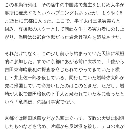
この参勤行列は、その途中の中国路で藩主をはじめ大半が
麻疹に罹患するというハプニングもあったが、ようやく8
月25日に京都に入った。ここで、半平太は三条実美らと
組み、尊攘派のスターとして朝廷を牛耳る実力者にのし上
がり、当時は公武合体派だった岩倉具視らを追放させた。
それだけでなく、この少し前から始まっていた天誅に積極
的に参加した。すでに京都にあがる前に大坂で、土佐から
吉田東洋暗殺犯の探査を命じられてやってきていた下横
目・井上佐一郎を殺している。同行していた岩崎弥太郎が
先に帰国していて命拾いしたのはこのときだ。ただし、岩
崎が大坂で吉田暗殺の下手人と疑われていた私に会ったと
いう「竜馬伝」の話は事実でない。
京都では岡田以蔵などが先頭に立って、安政の大獄に関係
したものなども含め、片端から反対派を殺し、テロの嵐が