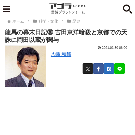
ホーム
科学・文化
歴史
龍馬の幕末日記㉚ 吉田東洋暗殺と京都での天
誅に岡田以蔵が関与
2021.01.30 06:00
八幡 和郎