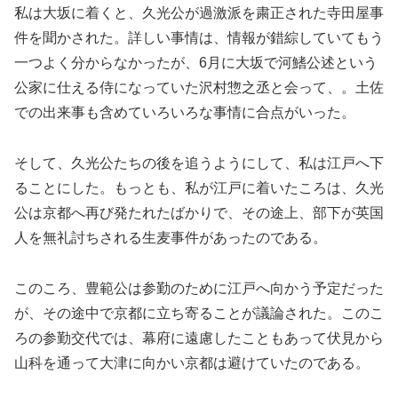
私は大坂に着くと、久光公が過激派を粛正された寺田屋事
件を聞かされた。詳しい事情は、情報が錯綜していてもう
一つよく分からなかったが、6月に大坂で河鰭公述という
公家に仕える侍になっていた沢村惣之丞と会って、。土佐
での出来事も含めていろいろな事情に合点がいった。
そして、久光公たちの後を追うようにして、私は江戸へ下
ることにした。もっとも、私が江戸に着いたころは、久光
公は京都へ再び発たれたばかりで、その途上、部下が英国
人を無礼討ちされる生麦事件があったのである。
このころ、豊範公は参勤のために江戸へ向かう予定だった
が、その途中で京都に立ち寄ることが議論された。このこ
ろの参勤交代では、幕府に遠慮したこともあって伏見から
山科を通って大津に向かい京都は避けていたのである。