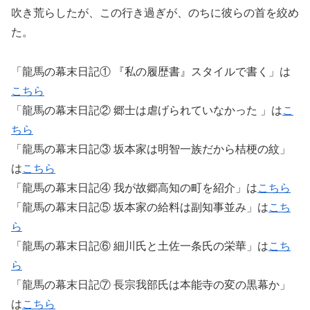
吹き荒らしたが、この行き過ぎが、のちに彼らの首を絞め
た。
「龍馬の幕末日記① 『私の履歴書』スタイルで書く」は
こちら
「龍馬の幕末日記② 郷士は虐げられていなかった 」は
こ
ちら
「龍馬の幕末日記③ 坂本家は明智一族だから桔梗の紋」
は
こちら
「龍馬の幕末日記④ 我が故郷高知の町を紹介」は
こちら
「龍馬の幕末日記⑤ 坂本家の給料は副知事並み」は
こち
ら
「龍馬の幕末日記⑥ 細川氏と土佐一条氏の栄華」は
こち
ら
「龍馬の幕末日記⑦ 長宗我部氏は本能寺の変の黒幕か」
は
こちら