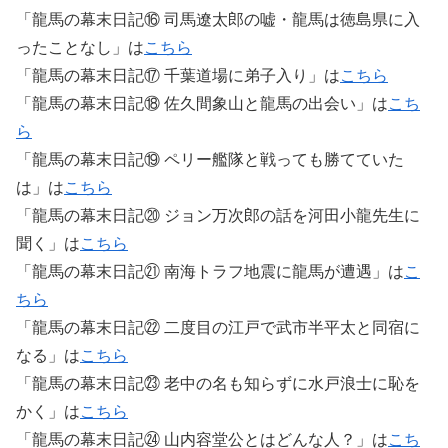
「龍馬の幕末日記⑯ 司馬遼太郎の嘘・龍馬は徳島県に入
ったことなし」は
こちら
「龍馬の幕末日記⑰ 千葉道場に弟子入り」は
こちら
「龍馬の幕末日記⑱ 佐久間象山と龍馬の出会い」は
こち
ら
「龍馬の幕末日記⑲ ペリー艦隊と戦っても勝てていた
は」は
こちら
「龍馬の幕末日記⑳ ジョン万次郎の話を河田小龍先生に
聞く」は
こちら
「龍馬の幕末日記㉑ 南海トラフ地震に龍馬が遭遇」は
こ
ちら
「龍馬の幕末日記㉒ 二度目の江戸で武市半平太と同宿に
なる」は
こちら
「龍馬の幕末日記㉓ 老中の名も知らずに水戸浪士に恥を
かく」は
こちら
「龍馬の幕末日記㉔ 山内容堂公とはどんな人？」は
こち