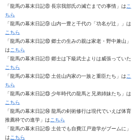
「龍馬の幕末日記⑧ 長宗我部氏の滅亡までの事情」は
こ
ちら
「龍馬の幕末日記⑨ 山内一豊と千代の「功名が辻」」は
こちら
「龍馬の幕末日記⑩ 郷士の生みの親は家老・野中兼山」
は
こちら
「龍馬の幕末日記⑪ 郷士は下級武士よりは威張っていた
こちら
「龍馬の幕末日記⑫ 土佐山内家の一族と重臣たち」は
こ
ちら
「龍馬の幕末日記⑬ 少年時代の龍馬と兄弟姉妹たち」は
こちら
「龍馬の幕末日記⑭ 龍馬の剣術修行は現代でいえば体育
推薦枠での進学」は
こちら
「龍馬の幕末日記⑮ 土佐でも自費江戸遊学がブームに」
は
こちら