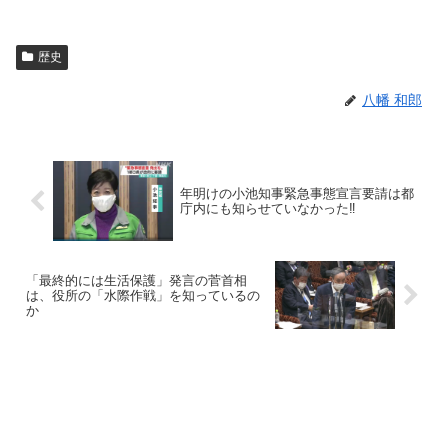
歴史
八幡 和郎
年明けの小池知事緊急事態宣言要請は都
庁内にも知らせていなかった‼️
「最終的には生活保護」発言の菅首相
は、役所の「水際作戦」を知っているの
か