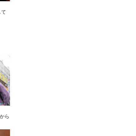
して
から