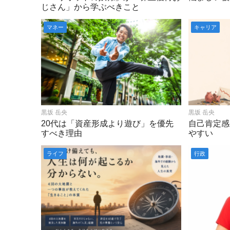
じさん」から学ぶべきこと
マネー
キャリア
黒坂 岳央
黒坂 岳央
20代は「資産形成より遊び」を優先
自己肯定感
すべき理由
やすい
ライフ
行政