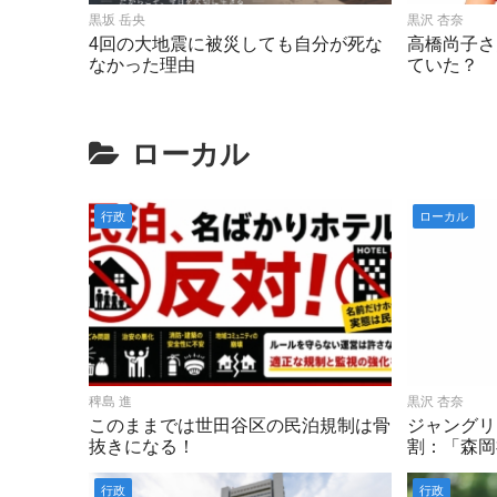
黒坂 岳央
黒沢 杏奈
4回の大地震に被災しても自分が死な
高橋尚子さ
なかった理由
ていた？
ローカル
行政
ローカル
稗島 進
黒沢 杏奈
このままでは世田谷区の民泊規制は骨
ジャングリ
抜きになる！
割：「森岡
行政
行政