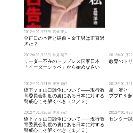
2012年01月27日
高橋 正人
金正日の本音と建前－金正男は正直過
ぎた？－
2012年01月22日
常見 陽平
2012年01月2
リーダー不在のトップレス国家日本
教育のトリ
「イーダーシッペ」から始めなさい
2012年01月21日
渡邉 斉己
2012年01月2
橋下ｖｓ山口論争について――現行教
超一流と一
育委員会制度の裏にある日本に対する
ププロを超
警戒心こそ解くべき（２／３）
2012年01月20日
渡邉 斉己
2012年01月2
橋下ｖｓ山口論争について――現行教
センター試
育委員会制度の裏にある日本に対する
警戒心こそ解くべき（１／３）