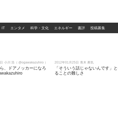
IT
エンタメ
科学・文化
エネルギー
書評
投稿募集
7日
小川 浩（ @ogawakazuhiro ）
2012年01月25日
青木 勇気
ら、ドアノッカーになろ
「そういう話じゃないんです」と
wakazuhiro
ることの難しさ