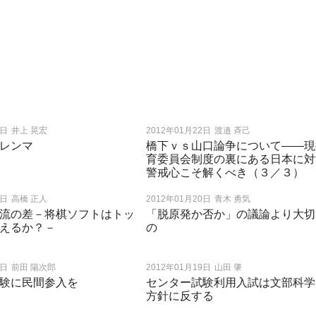
2日
井上 晃宏
2012年01月22日
渡邉 斉己
レンマ
橋下ｖｓ山口論争について――現
育委員会制度の裏にある日本に対
警戒心こそ解くべき（３／３）
1日
高橋 正人
2012年01月20日
青木 勇気
流の差－将棋ソフトはトッ
「脱原発か否か」の議論より大切
えるか？－
の
0日
前田 陽次郎
2012年01月19日
山田 肇
験に民間参入を
センター試験利用入試は文部科学
方針に反する