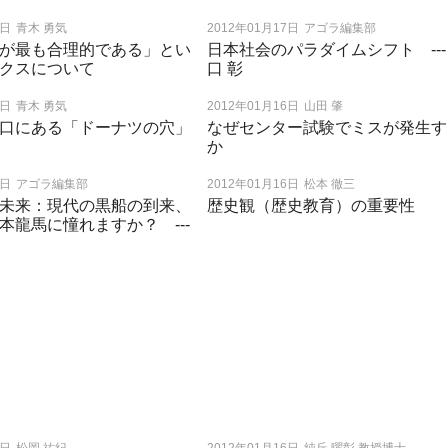
8日
青木 勇気
2012年01月17日
アゴラ編集部
が最も合理的である」とい
日本社会のパラダイムシフト ---
クスについて
口 彰
7日
青木 勇気
2012年01月16日
山田 肇
口にある「ドーナツの穴」
なぜセンター試験でミスが発生す
か
6日
アゴラ編集部
2012年01月16日
松本 徹三
未来：現代の黒船の到来、
歴史観（歴史教育）の重要性
本龍馬に憧れますか？ ---