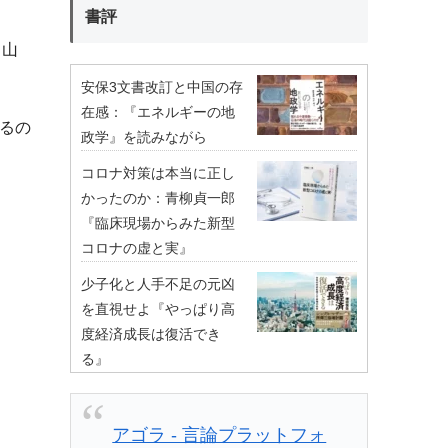
書評
 山
安保3文書改訂と中国の存
在感：『エネルギーの地
るの
政学』を読みながら
コロナ対策は本当に正し
かったのか：青柳貞一郎
『臨床現場からみた新型
コロナの虚と実』
少子化と人手不足の元凶
を直視せよ『やっぱり高
度経済成長は復活でき
る』
アゴラ - 言論プラットフォ