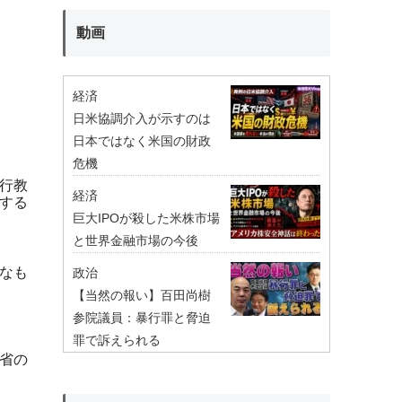
動画
経済
日米協調介入が示すのは
日本ではなく米国の財政
危機
行教
経済
する
巨大IPOが殺した米株市場
と世界金融市場の今後
なも
政治
【当然の報い】百田尚樹
参院議員：暴行罪と脅迫
罪で訴えられる
省の