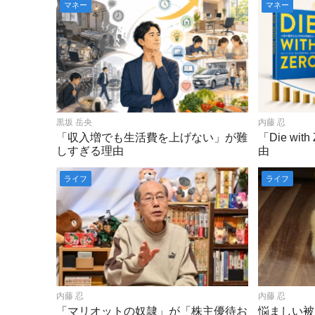
マネー
マネー
黒坂 岳央
内藤 忍
「収入増でも生活費を上げない」が難
「Die wi
しすぎる理由
由
ライフ
ライフ
内藤 忍
内藤 忍
「マリオットの奴隷」が「株主優待お
悩ましい被