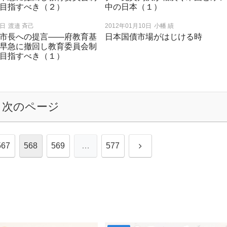
目指すべき（２）
中の日本（１）
0日
渡邉 斉己
2012年01月10日
小幡 績
市長への提言――府教育基
日本国債市場がはじける時
早急に撤回し教育委員会制
目指すべき（１）
次のページ
次
567
568
569
…
577
へ