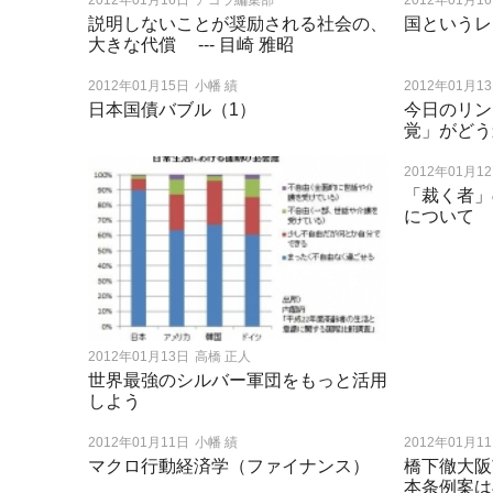
2012年01月16日
アゴラ編集部
2012年01月1
説明しないことが奨励される社会の、
国というレ
大きな代償 --- 目崎 雅昭
2012年01月15日
小幡 績
2012年01月1
日本国債バブル（1）
今日のリン
覚」がどう
2012年01月1
「裁く者」
について
2012年01月13日
高橋 正人
世界最強のシルバー軍団をもっと活用
しよう
2012年01月11日
小幡 績
2012年01月1
マクロ行動経済学（ファイナンス）
橋下徹大阪
本条例案は