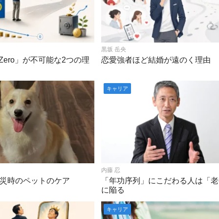
黒坂 岳央
th Zero」が不可能な2つの理
恋愛強者ほど結婚が遠のく理由
キャリア
内藤 忍
災時のペットのケア
「年功序列」にこだわる人は「老
に陥る
キャリア