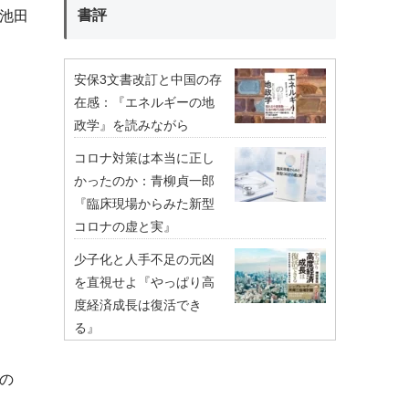
書評
池田
安保3文書改訂と中国の存
在感：『エネルギーの地
政学』を読みながら
コロナ対策は本当に正し
かったのか：青柳貞一郎
『臨床現場からみた新型
コロナの虚と実』
少子化と人手不足の元凶
を直視せよ『やっぱり高
度経済成長は復活でき
る』
の