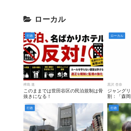
ローカル
行政
ローカル
稗島 進
黒沢 杏奈
このままでは世田谷区の民泊規制は骨
ジャングリ
抜きになる！
割：「森岡
行政
行政