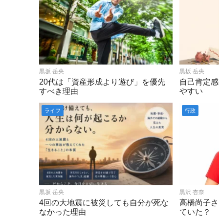
黒坂 岳央
黒坂 岳央
20代は「資産形成より遊び」を優先
自己肯定感
すべき理由
やすい
ライフ
行政
黒坂 岳央
黒沢 杏奈
4回の大地震に被災しても自分が死な
高橋尚子さ
なかった理由
ていた？