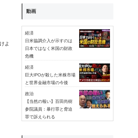
動画
経済
日米協調介入が示すのは
けよ
日本ではなく米国の財政
危機
経済
巨大IPOが殺した米株市場
と世界金融市場の今後
政治
【当然の報い】百田尚樹
参院議員：暴行罪と脅迫
罪で訴えられる