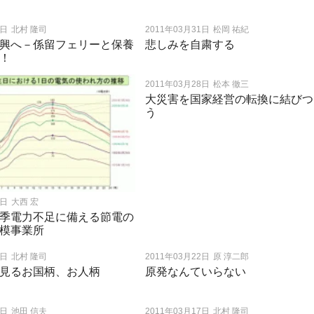
1日
北村 隆司
2011年03月31日
松岡 祐紀
興へ－係留フェリーと保養
悲しみを自粛する
！
2011年03月28日
松本 徹三
大災害を国家経営の転換に結びつ
う
8日
大西 宏
季電力不足に備える節電の
模事業所
4日
北村 隆司
2011年03月22日
原 淳二郎
見るお国柄、お人柄
原発なんていらない
9日
池田 信夫
2011年03月17日
北村 隆司