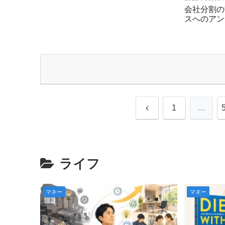
会社分割の
スへのアン
前
1
…
へ
ライフ
マネー
マネー