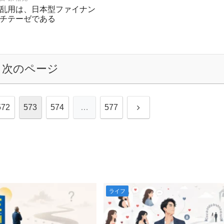
乱用は、日本型ファイナン
チテーゼである
次のページ
次
572
573
574
…
577
へ
ライフ