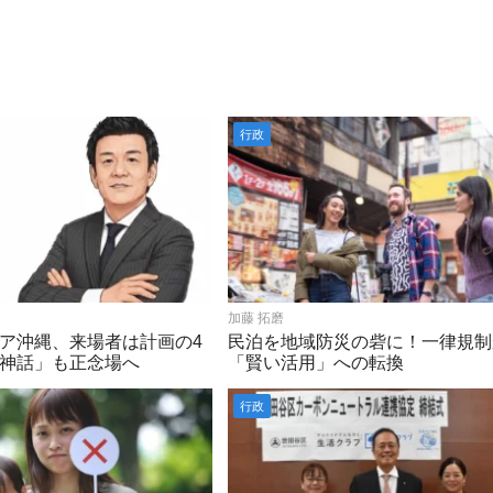
行政
加藤 拓磨
ア沖縄、来場者は計画の4
民泊を地域防災の砦に！一律規制
神話」も正念場へ
「賢い活用」への転換
行政