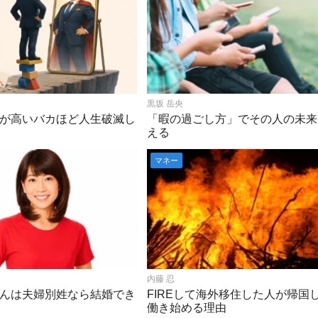
黒坂 岳央
が高いバカほど人生破滅し
「暇の過ごし方」でその人の未来
える
マネー
内藤 忍
んは夫婦別姓なら結婚でき
FIREして海外移住した人が帰国
働き始める理由