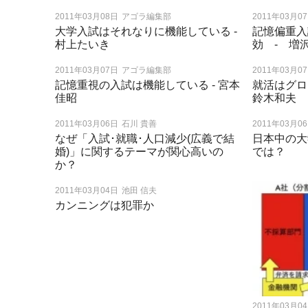
2011年03月08日
アゴラ編集部
2011年03月0
大学入試はそれなりに機能している -
記憶偏重入
村上たいき
効 ‐ 増
2011年03月07日
アゴラ編集部
2011年03月0
記憶重視の入試は機能している - 宮本
就活はグ
佳昭
鈴木和夫
2011年03月06日
石川 貴善
2011年03月0
なぜ「入試･就職･人口減少(広義で結
日本中の大
婚)」に関するテーマが関心高いの
では？
か？
2011年03月04日
池田 信夫
カンニングは犯罪か
2011年03月0