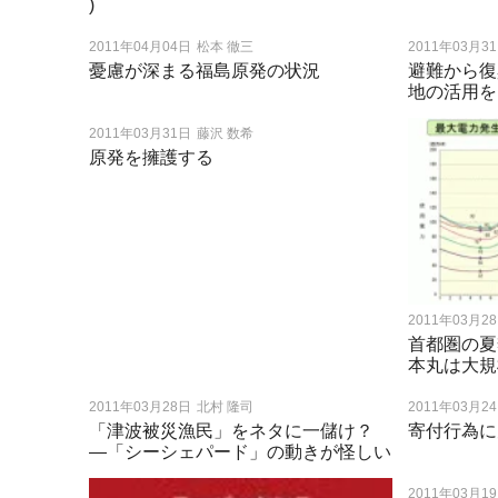
)
2011年04月04日
松本 徹三
2011年03月3
憂慮が深まる福島原発の状況
避難から復
地の活用を
2011年03月31日
藤沢 数希
原発を擁護する
2011年03月2
首都圏の夏
本丸は大規
2011年03月28日
北村 隆司
2011年03月2
「津波被災漁民」をネタに一儲け？
寄付行為に
―「シーシェパード」の動きが怪しい
2011年03月1