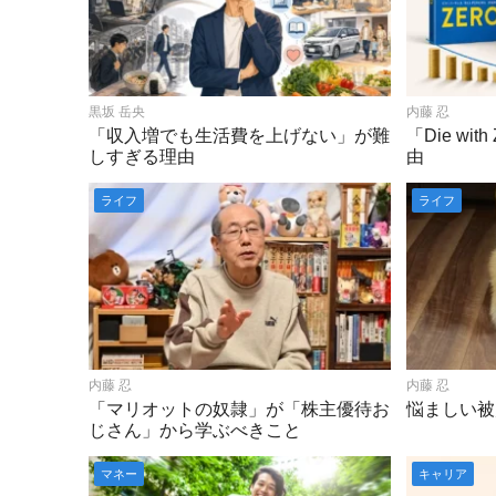
黒坂 岳央
内藤 忍
「収入増でも生活費を上げない」が難
「Die wi
しすぎる理由
由
ライフ
ライフ
内藤 忍
内藤 忍
「マリオットの奴隷」が「株主優待お
悩ましい被
じさん」から学ぶべきこと
マネー
キャリア