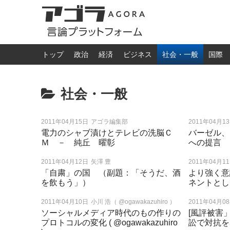
トップ
政治
経済
ビジネス
社会・一般
国際
社会・一般
2011年04月15日
アゴラ編集部
2011年04月1
電力のシャブ漬けとテレビの洗脳Ｃ
バーゼル、
Ｍ － 純丘 曜彰
への提言 
2011年04月12日
矢澤 豊
2011年04月1
「自粛」の国 （副題：「そうだ、酒
より強く意
を飲もう」）
ネントとし
2011年04月10日
小川 浩（ @ogawakazuhiro ）
2011年04月0
ソーシャルメディア時代のもの作りの
[風評被害
プロトコルの変化 ( @ogawakazuhiro
訟で対抗を