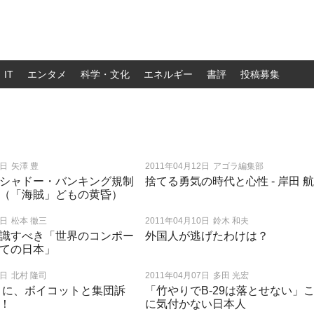
IT
エンタメ
科学・文化
エネルギー
書評
投稿募集
3日
矢澤 豊
2011年04月12日
アゴラ編集部
シャドー・バンキング規制
捨てる勇気の時代と心性 - 岸田 
（「海賊」どもの黄昏）
1日
松本 徹三
2011年04月10日
鈴木 和夫
識すべき「世界のコンポー
外国人が逃げたわけは？
ての日本」
8日
北村 隆司
2011年04月07日
多田 光宏
」に、ボイコットと集団訴
「竹やりでB-29は落とせない」
！
に気付かない日本人