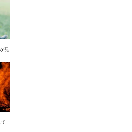
が見
して