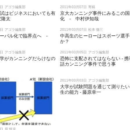
7日
アゴラ編集部
2011年03月07日
寄稿
試はビジネスにおいても有
京大カンニング事件にみるこの国
沢隆太
化 ‐ 中村伊知哉
7日
アゴラ編集部
2011年03月07日
松本 徹三
ローバル化で臨界点へ ‐
中高生のヒーローはスポーツ選手
か？
6日
アゴラ編集部
2011年03月05日
アゴラ編集部
学がカンニングだらけなの
恐怖に支配されてはならない - 携
話カンニング事件で思う事
2011年03月03日
アゴラ編集部
大学が試験問題を通じて測りたい
生の能力 - 藤原幸一
4日
原 悟克